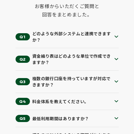
お客様からいただくご質問と
約で
ネ
の入
き
回答をまとめました。
こで
出
を
は
使う
どのような外部システムと連携できます
Q1
ぐらいで
か？
見
し
ンク
て
資金繰り表はどのような単位で作成でき
記
で
Q2
ますか？
って
す
1時
忙
だけ
間
複数の銀行口座を持っていますが対応で
Q3
きますか？
に使
はあ
さ
りました
料金体系を教えてください。
Q4
前
で
で
任
し
き
最低利用期間はありますか？
Q5
にし
た
管
た