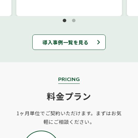
を、
た
森氏
資
朝
が
奪わ
の
の中
れ
）の
で
導入事例一覧を見る
な業
提
計画
務
資金
を
I
繰
新及
連
時
PRICING
び
決算
間
きる
期
料金プラン
が
よ
議
「
1ヶ月単位でご契約いただけます。まずはお気
論」
造
か
軽にご相談ください。
さ
ー
い。 荒木さん： 弊社は昔