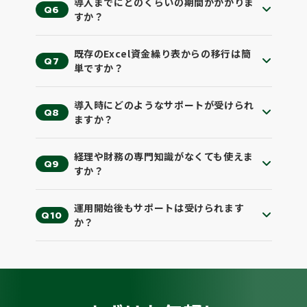
導入までにどのくらいの期間がかかりま
で、
理
Q6
すか？
ばな
期
、私
ら
し
既存のExcel資金繰り表からの移行は簡
Q7
す
単ですか？
入
化し
が
ている
導入時にどのようなサポートが受けられ
には
Q8
様
ますか？
業に
一
由
お
経理や財務の専門知識がなくても使えま
夫に
度
Q9
すか？
人が
依
つき
い
まといま
運用開始後もサポートは受けられます
Q10
純
業
か？
が積
で
けで
み
価
1
す。
値
者と
銀