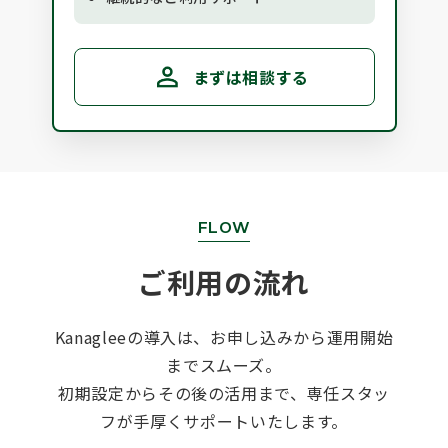
ら入
ン
比率
っ
です。 ー地方公共
まずは相談する
ミ
か
ん
度内
れ
引
に
基づ
で
と
い
いっ
FLOW
場を
ー
テム
建
ご利用の流れ
入す
を
年
る
にな
後
Kanagleeの導入は、お申し込みから運用開始
るの
までスムーズ。
る関
情
初期設定からその後の活用まで、専任スタッ
キャ
係
金
ッ
フが手厚くサポートいたします。
、
の