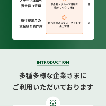
グループ連結の
子会社・グループ連結を
各社分を集約・
資金繰り管理
数クリックで把握
業務負担が
◎
△
銀行提出用の
銀行が求めるフォーマットで
必要な都度つく
資金繰り表作成
出力可能
業務負担が
INTRODUCTION
多種多様な企業さまに
ご利用いただいております