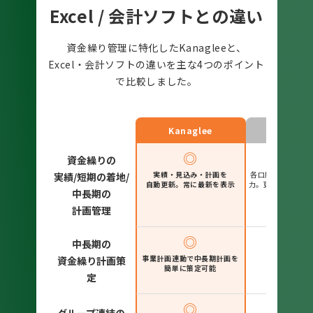
Excel / 会計ソフトとの違い
資金繰り管理に特化したKanagleeと、
Excel・会計ソフトの違いを主な4つのポイント
で比較しました。
Kanaglee
Excel
◎
△
資金繰りの
実績・見込み・計画を
各口座を確認し、E
実績/短期の着地/
自動更新。常に最新を表示
力。更新・検証の
中長期の
計画管理
◎
△
中長期の
事業計画連動で中長期計画を
担当者の経験
資金繰り計画策
簡単に策定可能
精度が低くな
定
◎
△