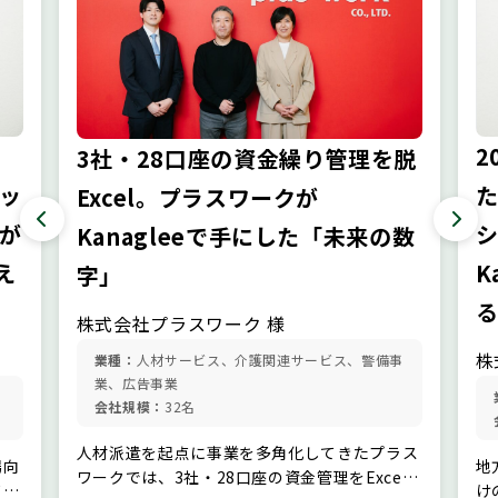
い
2
3社・28口座の資金繰り管理を脱
ッ
Excel。プラスワークが
が
Kanagleeで手にした「未来の数
え
K
字」
株式会社プラスワーク 様
株
業種：
人材サービス、介護関連サービス、警備事
業、広告事業
会社規模：
32名
人材派遣を起点に事業を多角化してきたプラスワークでは、3社・28口座の資金管理をExcelやスプレッドシートで運用しており、複数の表を手作業でつなぐ属人的な管理が課題となっていました。銀行残高確認や資金繰り表の更新には多くの時間がかかり、数字のズレや資金状況が読みにくい不安も抱えていました。そこで資金繰り管理クラウド「Kanaglee」を導入。銀行データの自動連携とグループ資金の一元管理により、銀行残高確認とExcel更新作業は約1時間から1〜2分へ短縮。資金状況をリアルタイムで把握できるようになり、経営判断のスピードと精度が大きく向上しました。 企業名：株式会社プラスワーク企業概要：栃木・茨城エリアに特化した人材サービス企業。求人広告・人材派遣・紹介・外国人派遣のほか、警備、介護・ネイルの教育訓練、老人ホーム紹介、と幅広い事業を展開業種： 人材サービス、介護関連サービス、警備事業、広告事業従業員数：32名URL：https://pluswork.jp/ 導入前は、月次の資金繰り表に加え、口座別の日繰り表、実績表、シミュレーション表を複数のExcelやスプレッドシートで管理していました。さらに、経営側・営業側もそれぞれ独自の管理表を持っており、経理が毎朝ネットバンキングにログインして数値を転記・照合する属人的な運用になっていました。手作業ゆえに数字のズレが起きやすく、給与支払日や月末の資金移動といった重要なタイミングでは、確認作業の正確性とスピードが強く求められる状況でした。 そうした状況を根本から変えるために導入したのが、資金繰り管理クラウドの「Kanaglee」です。今回は、同社代表の宮田 直樹氏と、資金繰り管理を担う経理部長の大田 貴子氏に、導入前の課題、他のツールではなくKanagleeを選んだ理由、そして日々の確認作業が大幅に短縮された導入後の変化について伺いました。 事業の拡大とともに、資金繰り管理も複雑化 ー まずは、御社の事業について教えてください。 宮田さん： 弊社はもともと、人材派遣事業からスタートしました。その後、介護施設から人手不足に関するご相談をいただくようになり、介護に特化した職業紹介事業を開始しました。さらに、「施設への入居者も紹介してほしい」というニーズに応える形で老人ホーム紹介事業も立ち上がり、そこからシニア住宅の提供や自費リハビリ事業へと広がっていきました。 現在、事業は3社体制で運営しています。この背景には、事業の多角化だけでなく、事業基盤のインフラ化を進めるとともに、グループ全体をコングロマリットとしてリブランディングする方針のもと、別法人を設立して事業を移管し、現在の体制に至っています。 株式会社プラスワーク 代表・宮田 直樹氏 ー 事業が広がり、会社数も増える中で、資金の流れにもかなり複雑さが出てきたのではないでしょうか。 大田さん：会社や事業ごとに入金サイトが異なります。基本的には月末締め・翌月末入金の取引が多いのですが、一部の取引先は翌々月入金となっており、入金タイミングがバラバラです。そのため、入金が早い会社から一時的に資金を融通し合うような「グループ内での資金移動」が頻繁に発生していました。事業の多角化や拡大に伴い先行投資も増えていく中で、手元資金の範囲で対応するのか、銀行融資も含めた資金調達を行うのかといった判断をするには、グループ全体の資金状況を横断的に把握する必要がありました。しかし当時は、個社単体の表だけでは全体像を十分に捉えることが難しく、経営判断に必要な情報が分散している状態でした。 さらに管理を難しくしているのが、事業特有の商習慣です。例えば、職業紹介や老人ホーム紹介では、紹介した方の早期離職や施設からの退去が発生した場合、規定に基づいて返金を行わなければなりません。大体は離職・退去が発生した月の翌月に返金することになるため、単純な売掛金の入金管理だけでなく、入金予定額から返金額を差し引く返金相殺の管理を同時に走らせる必要がありました。さらに人材派遣では、給与が締め月の翌月支給となるため、売上が確定するまでにタイムラグが生じます。 こうした事情から、着地をある程度余裕をもって見積もっておかないと、資金繰りの危険信号に気づけないという課題がありました。特に月末は売上回収と各種支払い、給与支給のタイミングが重なるため、常にシビアな管理が求められていました。 株式会社プラスワーク 経理部長 大田 貴子氏 「ExcelにExcelが生まれる」状態に。複数の表を手作業でつないでいた ーKanaglee導入前は、どのように資金繰りを管理していたのでしょうか。 大田さん：Kanaglee導入前は、Excelやスプレッドシートを使った手入力中心の資金繰り管理を行っていました。毎朝、各銀行のサイトにログインして残高や入出金明細を確認し、それを会社別・口座別・月次・日次の資金繰り表へ手作業で転記していく運用です。 実務としては2名体制で、日々の入出金を扱う担当者が数値を入力し、その後に私がダブルチェックを行う体制でした。 宮田さん：経営側としても、当時の資金管理には強い危機感を持っていました。まさに「ExcelにExcelが生まれる」ような状態だったんです。現場が使う表とは別に、私の手元にも独自の管理表があり、経理の表と共有しながら見立てを合わせていました。ただ、Excelを分けて管理していると、更新のタイミングによって少しずつ数字がズレてしまいます。買掛金は比較的揃いやすいのですが、売掛金はズレが出やすく、資金繰り表との不一致がほぼ毎週のように発生していました。 資金のズレが発生するたびに原因特定のための会議を開いており、多い時には週に一度のペースで実施していました。私自身も確認や調整に追われ、本来の業務に使うべき多くの時間を奪われてしまっていたのです。 しかも、こうした管理を3社・多数口座で回さなければならなかったため、実務の負荷はさらに大きくなっていました。 従来の資金繰り表。毎朝手入力で、複数のExcelファイルを更新して管理 ー資金の流れ自体が非常に複雑だったのですね。 大田さん： こうした管理は1社でも手間のかかるものですが、そこに3社分の資金の流れが重なり、管理はさらに複雑になっていました。借入や銀行取引が増えた結果、銀行口座はグループ全体で28口座（プラスワーク単体だけでも16口座）まで膨らんでいました。 実務では「シミュレーション用」と「実績用」のシートを分け、さらに「会社別」「口座別の日繰り表」など複数の表を運用していました。それに加えて、グループ合算表や営業の売上管理表、社長独自の管理表などもあり、多くのExcelやスプレッドシートが並行して使われていました。 表が増えるほど確認ポイントも増え、勘定科目の入力先や参照範囲のズレといったミスも起きやすくなっていました。月次の資金繰り表作成・突合には、2人で丸1日かかることもあります。 実際には、クレジット関連の入力が1社分漏れただけで、20万〜30万円のズレが生じたこともありました。 ー毎日の残高確認作業はいかがでしたか。 大田さん： 各銀行サイトへ個別にログインして転記するだけで、毎日約30分かかっていました。特に地方銀行のネットバンクはWindows端末や電子証明書が必要なことがあり、Macを使っている私は確認のたびに、社内に設置してある専用のPCまで見に行かなければなりません。本来は毎日見たい数字なのに、負荷が大きすぎて実際には確認の間隔が空いてしまうこともありました。 ー経営的な視点では、どのような点に課題を感じていらっしゃいましたか。 宮田さん： ちょうどコロナ禍から脱却しつつあるタイミングで、内部留保も十分とは言えない時期でした。だからこそ、日繰りが一番怖かったんです。 請求書データと、経理が管理しているExcelの資金繰り表が一直線に繋がっていないため、移し替える時に計算式の間違いや転記ミスが起きやすい。また、営業側で使っている請求システムは締め日が来ないと金額が確定しないため、足元の見込みとの間にタイムラグが生じます。 そのため、別の売上管理表を作ってExcelに転記する二重管理になっていました。 「3日前にならないと着地が分からない」「最後まで入金誤差が見えにくい」という状況は、本当に経営判断がしづらかったです。3社体制だと個社だけ見ていてもグループ全体でどこまで投資余力があるのか見えず、利益が出ていてもキャッシュが回らない状態を一番恐れていました。 ー経理担当者として、一番プレッシャーを感じていたのはどんな時ですか。 大田さん： 最もプレッシャーが大きかったのは、やはり給与支払いです。派遣スタッフの給与だけは絶対に遅らせることができません。月末は売上の回収と給与支払いのタイミングが重なるため、わずかな見込み違いでも大きなリスクにつながります。実際に、見込んでいた入金が遅れ、残高がぎりぎりになって慌てて資金移動したこともありました。 さらに、将来の資金繰りを踏まえて資金調達を行う役割も社長から任されていました。ただ、当時は資金の現在地すら正確に把握しづらい状態だったので、「本当に調達が必要なのか」「今動くべきなのか」という判断に迷うことも多く、不安を感じる場面もありました。当時は、「残高が読めない怖さ」を常に感じていました。 宮川（Kanaglee）： プラスワーク様のように、人材サービスや業務請負など「支払いが先行し、入金が後から入る」ビジネスモデルでは、売上の入金よりも人件費（給与）の支払いが先に発生する構造になりがちです。そのため、会計上の損益（PL）が黒字であっても、手元の資金が不足してしまう、いわゆる「黒字倒産」のリスクと常に隣り合わせになります。 さらに、大田様がおっしゃる通り、給与の支払いが滞ることは企業の信用不安に直結します。そのため経理担当者には、絶対にミスが許されないという非常に大きなプレッシャーがかかります。 しかし、会計ソフトで確認できるのは過去の実績、販売管理システムで見えるのは請求ベースの見込みです。現在の残高や将来の入出金予定を一つの画面で把握することが難しく、結果として各種システムからデータを集め、Excelで手作業でつなぎ合わせる運用に陥ってしまうケースも少なくありません。 売上管理表、請求データ、資金繰り表が分断。補助表が増え続ける構造的課題 ー売上や請求まわりの情報は、どのように繋いでいたのでしょうか。 宮田さん：弊社では、見積から請求までの業務を一括で請求システムを活用して管理していました。本来であれば、そのシステムの情報をそのまま資金繰り表に使えれば理想的です。しかし実際には、そう簡単にはいきません。現在利用している請求システムは締め日が来ないと請求データが確定しないため、足元の着地見込みを把握するにはどうしてもタイムラグが生じてしまうのです。 経営判断のためには着地予測のシミュレーション値も必要ですし、営業現場の最新の見込みを早く把握したい場面もあります。そこで営業側に別途「売上管理表」を作ってもらい、その内容を経理が資金繰り用のExcelへ手入力で転記するという運用になっていました。 つまり、「営業側の見込み」と「経理側の資金繰り」をどうつなぐかが、社内における大きな課題だったのです。 大田さん： 結局、単体のシステムや表だけでは必要な情報が揃わず、Excelを増やして強引に補っていくしかありませんでした。 というのも、会計ソフトは本質的に「すでに確定した過去」を見るためのものです。一方で、営業が使っている請求システムは請求の管理はできても、実際の入金タイミングといった「未来のお金の動き」まではカバーしきれません。 でも、社長をはじめ経営側が本当に見たいのは、「過去にいくら利益が出たか」ではなく、「来週や来月、そして給与支払いが集中する月末の時点で、現金がいくら手元に残るのか」という“未来”の数字なんです。 これまで私たちは、システム（過去）と経営（未来）の間にあるその空白を、手作業のExcelで必死に埋めていました。 Kanagleeで特に価値を感じたのは、既存のシステムでは見えなかったその未来を可視化できる点です。あらかじめ入金見込み（未来）を入力しておけば、自動で連携される銀行残高（現在・過去）と照らし合わせて、この先どうなるかを一つの画面で確認できます。 私たちがExcelで苦労して埋めていたピースを、システムとして埋めてくれたのがKanagleeでした。 求めていたのは、個社管理ではなくグループ全体で資金を見通せる仕組み ー以前から、資金繰り管理ツールの導入は検討されていたのでしょうか。 宮田さん： はい。Kanaglee導入前から、さまざまな資金管理ツールを探し、実際にいくつか試してきました。ただ、これまで試したツールの多くは動作が遅かったり、データの反映にタイムラグがあったりして、なかなか「これだ」と思えるものには出会えませんでした。 特にネックになっていたのが、「口座連携」と「グループ管理」です。銀行口座と連携できず、残高を手入力しなければならないツールもありましたし、単体の会社では管理できても、グループ会社3社まとめて確認するには結局データをエクスポートして手作業で合算しなければならないケースもありました。 いくつかのツールを試してみても、最終的にはExcel管理に戻ってしまうことが多く、「自分たちが求めている資金繰り管理ツールは存在しないのではないか」と、半ば諦めていた部分もありました。 大田さん： 単体の会社しか見られないツールだと、結局データをExcelにエクスポートして手作業で合算する必要が出てきます。それでは「ツールを導入する意味がないよね」という話になってしまうんです。 手間が増えれば増えるほど現場では使われなくなり、結果としてExcel運用の延長線上にしかなりません。最終的には、ほとんど使われないシステムの利用料だけを払い続ける状態になってしまいます。 宮田さん： とはいえ、当時のExcelベースの管理にはすでに限界を感じており、ずっと解決策を探していました。そんな中でKanagleeを見つけたときは、「やっと自分たちが求めていたツールに出会えた」と感じたことをよく覚えています。すぐに宮川さんへ問い合わせをし、話を聞く中で導入を決めました。 特に大きな決め手になったのは、グループ単位で資金を管理できる点です。会社ごとに入金サイトが異なるため、余剰のある会社から一時的に資金を移し、また戻すといった運用も日常的にあります。こうした判断は、個社の資金状況だけを見ていてもできません。 グループ全体の資金を合算して把握できることは、私たちにとって絶対に譲れない前提条件でした。 大田さん：現場の経理としては、実績データがリアルタイムで自動反映される点に大きな価値を感じました。 Kanagleeでは、あらかじめ「入金見込み」を登録しておけば、画面上で実績と照らし合わせるだけで確認が完了します。銀行サイトを一つひとつ見に行かなくても、未入金なのか、予定より早く入金されたのか、あるいは遅延しているのかをその場で把握できます。実務担当者としては、非常に助かりました。 宮川（Kanaglee）：プラスワーク様のように複数の法人を経営している企業にとって、グループ全体の資金繰り管理は非常に手間のかかる業務です。各社で作成したExcelの資金繰り表を毎月集め、親会社側で手作業で合算する。いわば「Excelのバケツリレー」のような運用になっているケースも少なくありません。 こうした方法では、作業量が増えるだけでなく、管理の限界や徒労感を感じる経理担当者も多いのが実情です。また、単体の会社しか管理できないツールでは、この合算作業の手間が結局残ってしまいます。そのため、大田様がおっしゃる通り、「ツールを導入しても意味がない」という状態に陥ってしまうこともあります。 株式会社Kanaglee 代表・宮川 翼 ーKanagleeの導入は、どのように進めたのでしょうか。初期設定などはどなたが担当されたのですか。 宮田さん：Kanagleeの導入にあたり、計3回にわたるオンラインでのオンボーディング支援をしていただきました。 初回では、システムの初期設定や銀行口座とのデータ連携、さらに毎月発生する固定費の繰り返し登録といった基本操作についてご説明いただきました。新たなツール導入は既存業務と並行して進める必要があり、十分な時間を確保できるかという不安も正直ありました。 しかし、事前に当社で使用しているExcelの資金繰り表を共有していたことで、当社の勘定科目に合わせた設定があらかじめ反映された状態でのアカウントをご用意していただきました。その結果、3社・28口座におよぶ銀行連携を含む初期設定も、実質2時間程度で完了しています。 第2回および第3回では、より実務に即した運用面のすり合わせを実施していただきました。Excelで作成している資金繰り計画（予算）をKanagleeへ一括インポートできる機能や、グループ複数社の残高推移を合算し日次で把握できる「キャッシュポジション機能」など、日常的に活用できる便利な機能についてもご紹介いただき活用までスムーズだったことを覚えています。 毎日約1時間の残高確認・Excel更新が1〜2分に。数字への不安が薄れ、判断のスピードが向上 ーKanaglee導入後、実務においてもっとも大きな変化はどこにありましたか。 大田さん： 一番大きいのは、実績確認のために各銀行のサイトを見に行かなくてよくなったことです。導入前は、銀行残高の確認と転記だけで毎日30分、さらにExcelの更新にも30分ほどかかっていたため、合計すると毎日1時間近く使っていました。 Kanaglee導入後は、自動で実績が反映されるので、画面を開いて確認するだけで済みます。今では1〜2分ほどで確認が終わるようになり、日々の負担は大きく減りました。また、毎月グループ会社3社分の資金繰り合算作業に8時間かけていたのですが、Kanaglee導入後は特別な作業は不要になりました。 ー月次の資金繰り表作成など、他の業務にかかる負担も減りましたか。 大田さん： はい。以前は資金繰り表の作成やデータの突合に、2人で丸1日かかることもありました。今はそこまでの手作業は必要なくなり、業務負担は大きく軽減されています。 もちろん最終的な確認自体は必要ですが、データを探したり転記ミスを修正したりといった、いわば「確認のための確認」に使っていた時間は大幅に減りました。 また、未入金なのか、予定より早く入金されたのか、あるいは遅延しているのかがリアルタイムで分かるようになりました。以前のように「そもそもこの手入力の数字は合っているのだろうか」と不安を抱えながら業務を進める感覚は、ほとんどなくなりました。 Kanaglee画面：将来の入金・出金予定が自動反映 経理業務はミスが許されないため、新しい運用への切り替えには慎重になりがちです。しかし、適切なシステムに切り替えることで業務効率が大きく向上すれば、その分の時間をより付加価値の高い仕事に使えるようになります。 実際に、毎朝の確認作業が数分に短縮されたことで、「空いた時間で来月分の見込みを先に入力しておこう」といったように、先の資金を見据えるための前向きな行動に時間を使えるようになりました。 その意味で、Kanagleeの導入は会社としても大きな変化だったと感じています。 ー経営視点では、どのような変化を感じていらっしゃいますか。 宮田さん： 経営としても、日繰りの資金状況を正確に把握できることの意味は非常に大きいです。もともと私が一番怖かったのは、「利益が出ていてもキャッシュが回らない」、いわゆる黒字倒産の状態でした。 特に3社体制のグループ経営では、1社単体の数字だけを見ていても、投資や資金移動の判断はできません。 Kanagleeで特に価値を感じているのは、グループ全体の資金繰りを1つの画面でリアルタイムに把握できる点です。グループ全体のお金の動きと資金の全体像が正確に見えるようになったことで、「今は内部の資金移動で回せる」「ここは外部から調達すべきだ」といった戦略的な意思決定が、根拠を持ってできるようになりました。 導入前は手作業で管理していたため数字の更新が追いつかず、転記ミスやタイムラグも発生していました。その結果、「そもそも今見ているこの数字は本当に合っているのか？」という不確実性が常につきまとっていたのです。 今は、正確な実績データが自動で反映され、見込みとの差異も把握しやすくなりました。そのため判断材料となる数字の信頼性は大きく高まりました。 以前は「資金が見えないことへの恐怖」が意思決定のプレッシャーになっていましたが、今は確かな数字を前提に「どう動くべきか」を考えられる状態へと変わってきたと感じています。 Kanaglee画面：エクスポート機能 中長期の投資判断と外部連携へ。Kanagleeの次の活用 ー 今後、さらにKanagleeをどう活用していきたいですか。 大田さん： まずは、1年後、2年後、3年後といった先の事業計画までKanagleeに入れていけると良いと思っています。今後さらに事業所や新しい事業が増えても、グループ全体のお金を一元的に把握できるのは非常に大きいです。 将来の資金の動きが見通せるようになれば、「いつ人に投資するのか」「設備やシステムに投資するのか」といった投資のタイミングも、より判断しやすくなると思っています。 宮川（Kanaglee）： まさにご期待されている「中長期の事業計画」と連動した資金繰り計画の機能については、最近リリースされたばかりです。PL（損益計算書）の数値をベースにした事業計画をKanagleeにインポートしていただくことで、例えば36ヶ月先までの中長期的な資金見通しを、個社別・グループ合算の両方で把握できるようになります。 事業拡大に伴って先行投資が必要になる場面でも、「どのタイミングで、どれくらいの投資余力（支払い余力）が生まれるのか」を可視化することができます。さらに、金融機関へ資金調達の相談を行う際にも、事業計画と連動した資金繰りの見通しを提示することで、より説得力のある説明が可能になります。 今後も、プラスワーク様のようなグループ経営の意思決定
場向
地
てき
け