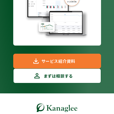
とだ
り
るの
け
言葉
で
よ
で
思っ
な
たの
良く
営
を
な
は
か
後
す
ばな
に
サービス紹介資料
しま
ん
ってい
まずは相談する
ず今
操
とい
月
らこ
う
た資
そ
決算
金
ある
期
拭え
か