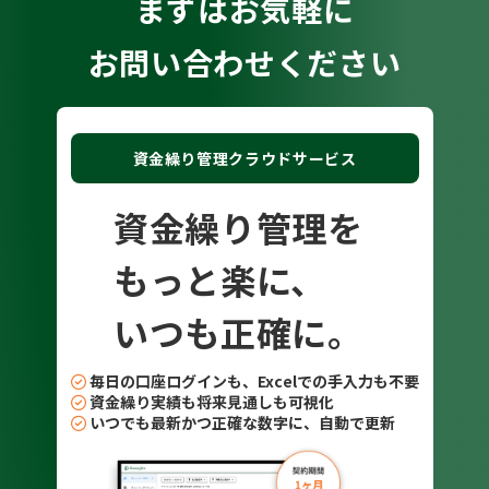
まずはお気軽に
して感
でし
資
お問い合わせください
ょうか。 小森
との
社
まで
間
あっ
定
引は
た
資金繰り管理クラウドサービス
資金
初
と言
繰
資金繰り管理を
われたん
将来
す
もっと楽に、
料を
見
の資
お
資金
金
いつも正確に。
頼ま
繰
とい
れ
毎日の口座ログインも、Excelでの手入力も不要
う
資金繰り実績も将来見通しも可視化
ょ
で
いつでも最新かつ正確な数字に、自動で更新
うか。 小森さん：
と資
業
で作
金