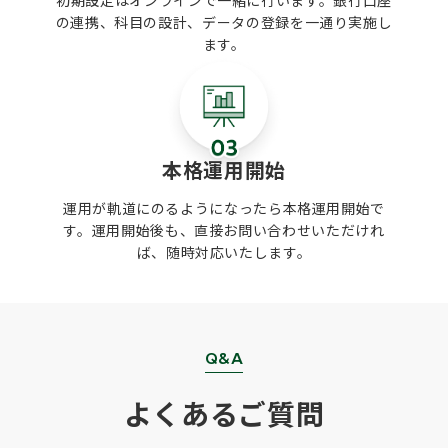
初期設定はオンラインで一緒に行います。銀行口座
見通
長
の連携、科目の設計、データの登録を一通り実施し
し
せ
ます。
た。 管理している銀行口
多く
め
の銀
な
リス
行
りま
ク
す。 株式会社アセック 経理課
本格運用開始
変で
口
したか。 小森
運用が軌道にのるようになったら本格運用開始で
どこ
金
す。運用開始後も、直接お問い合わせいただけれ
落と
に
ば、随時対応いたします。
てお
さ
座に
か
ら落
も
理し
ち
ていまし
Q&A
イン
に
を入
し
よくあるご質問
、こ
れ
。マ
れ