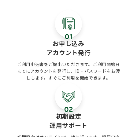
繰り
さ
金
が
の
繰
回
で
す
「
お申し込み
日々
ので
アカウント発行
は
しょうか。 
ご利用申込書をご提出いただきます。ご利用開始日
金・
を
までにアカウントを発行し、ID・パスワードをお渡
反
出
しします。すぐにご利用を開始できます。
映
の
で
、支
で
基
払
確認
幹
で
し
初期設定
す。 ー日繰り表は、どのよ
運用サポート
いたの
、中
表