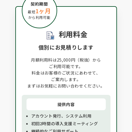
に納
体
契約期間
やら
め
1ヶ月
最短
に、
せ
から利用可能
くる
車
、ど
重
利用料金
たか
な
を集計
個別にお見積りします
をい
の
き、
た
月額利用料は25,000円（税抜）から
書ま
何
ご利用可能です。
し、
で
料金はお客様のご状況にあわせて、
収書
お
ご案内します。
を
まずはお気軽にお問い合わせください。
リー
ェ
頼し
ダ
て手
て
提供内容
掛け
先
アカウント発行、システム利用
体
ん
初回2時間の導入支援ミーティング
いで
か
継続的なご利用サポート
プラ
す